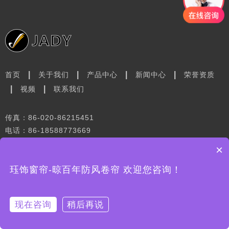
|
|
|
|
首页
关于我们
产品中心
新闻中心
荣誉资质
|
|
视频
联系我们
传真：86-020-86215451
电话：86-18588773669
地址：广州市花都区菊花石大道333号宏裕智汇产业园7栋
×
珏饰窗帘-晾百年防风卷帘 欢迎您咨询！
Copyright © 广州市珏饰窗饰科技有限公司 版权所有 保留所有权利 粤ICP
备2025441502号
现在咨询
稍后再说
在线咨询