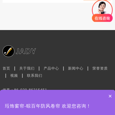
|
|
|
|
首页
关于我们
产品中心
新闻中心
荣誉资质
|
|
视频
联系我们
传真：86-020-86215451
×
电话：86-18588773669
地址：广州市花都区菊花石大道333号宏裕智汇产业园7栋
珏饰窗帘-晾百年防风卷帘 欢迎您咨询！